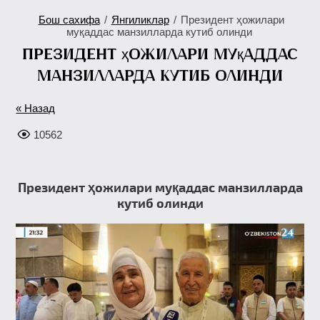
Бош сахифа
/
Янгиликлар
/
Президент ҳожилари
муқаддас манзилларда кутиб олинди
Президент ҳожилари муқаддас
манзилларда кутиб олинди
« Назад
10562
Президент ҳожилари муқаддас манзилларда
кутиб олинди